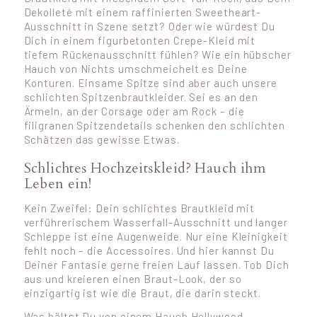
Dekolleté mit einem raffinierten Sweetheart-
Ausschnitt in Szene setzt? Oder wie würdest Du
Dich in einem figurbetonten Crepe-Kleid mit
tiefem Rückenausschnitt fühlen? Wie ein hübscher
Hauch von Nichts umschmeichelt es Deine
Konturen. Einsame Spitze sind aber auch unsere
schlichten Spitzenbrautkleider. Sei es an den
Ärmeln, an der Corsage oder am Rock – die
filigranen Spitzendetails schenken den schlichten
Schätzen das gewisse Etwas.
Schlichtes Hochzeitskleid? Hauch ihm
Leben ein!
Kein Zweifel: Dein schlichtes Brautkleid mit
verführerischem Wasserfall-Ausschnitt und langer
Schleppe ist eine Augenweide. Nur eine Kleinigkeit
fehlt noch – die Accessoires. Und hier kannst Du
Deiner Fantasie gerne freien Lauf lassen. Tob Dich
aus und kreieren einen Braut-Look, der so
einzigartig ist wie die Braut, die darin steckt.
Was hältst Du von einem Hauch Hollywood-