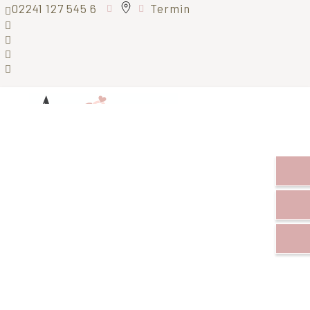
02241 127 545 6
Termin
Menü
Willkommen in
unserem
Brautmodengeschäft