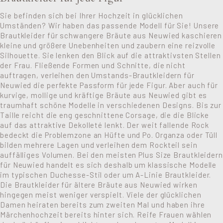
Sie befinden sich bei Ihrer Hochzeit in glücklichen
Umständen? Wir haben das passende Modell für Sie! Unsere
Brautkleider für schwangere Bräute aus Neuwied kaschieren
kleine und größere Unebenheiten und zaubern eine reizvolle
Silhouette. Sie lenken den Blick auf die attraktivsten Stellen
der Frau. Fließende Formen und Schnitte, die nicht
auftragen, verleihen den Umstands-Brautkleidern für
Neuwied die perfekte Passform für jede Figur. Aber auch für
kurvige, mollige und kräftige Bräute aus Neuwied gibt es
traumhaft schöne Modelle in verschiedenen Designs. Bis zur
Taille reicht die eng geschnittene Corsage, die die Blicke
auf das attraktive Dekolleté lenkt. Der weit fallende Rock
bedeckt die Problemzone an Hüfte und Po. Organza oder Tüll
bilden mehrere Lagen und verleihen dem Rockteil sein
auffälliges Volumen. Bei den meisten Plus Size Brautkleidern
für Neuwied handelt es sich deshalb um klassische Modelle
im typischen Duchesse-Stil oder um A-Linie Brautkleider.
Die Brautkleider für ältere Bräute aus Neuwied wirken
hingegen meist weniger verspielt. Viele der glücklichen
Damen heiraten bereits zum zweiten Mal und haben ihre
Märchenhochzeit bereits hinter sich. Reife Frauen wählen