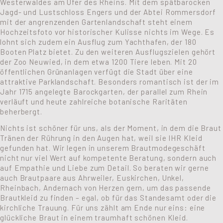
Westerwaldes am Ufer des Rheins. Mit dem spätbarocken
Jagd- und Lustschloss Engers und der Abtei Rommersdorf
mit der angrenzenden Gartenlandschaft steht einem
Hochzeitsfoto vor historischer Kulisse nichts im Wege. Es
lohnt sich zudem ein Ausflug zum Yachthafen, der 180
Booten Platz bietet. Zu den weiteren Ausflugszielen gehört
der Zoo Neuwied, in dem etwa 1200 Tiere leben. Mit 20
öffentlichen Grünanlagen verfügt die Stadt über eine
attraktive Parklandschaft. Besonders romantisch ist der im
Jahr 1715 angelegte Barockgarten, der parallel zum Rhein
verläuft und heute zahlreiche botanische Raritäten
beherbergt.
Nichts ist schöner für uns, als der Moment, in dem die Braut
Tränen der Rührung in den Augen hat, weil sie IHR Kleid
gefunden hat. Wir legen in unserem Brautmodegeschäft
nicht nur viel Wert auf kompetente Beratung, sondern auch
auf Empathie und Liebe zum Detail. So beraten wir gerne
auch Brautpaare aus Ahrweiler, Euskirchen, Unkel,
Rheinbach, Andernach von Herzen gern, um das passende
Brautkleid zu finden – egal, ob für das Standesamt oder die
kirchliche Trauung. Für uns zählt am Ende nur eins: eine
glückliche Braut in einem traumhaft schönen Kleid.