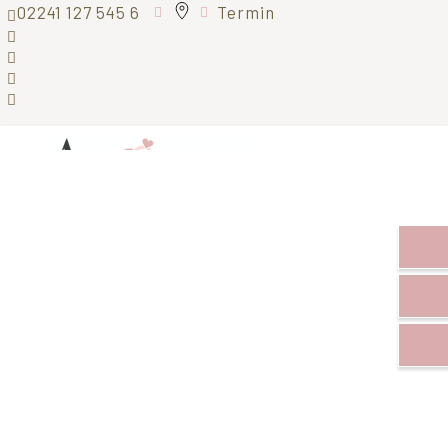
02241 127 545 6
Termin
Menü
XXL Brautkleider
Hochzeitskleider für mollige Frauen