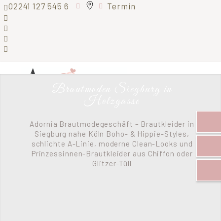
02241 127 545 6
Termin
Brautmoden Siegburg in
Holzgasse
Adornia Brautmodegeschäft – Brautkleider in
Menü
Siegburg nahe Köln
Boho- & Hippie-Styles,
schlichte A-Linie, moderne Clean-Looks und
Prinzessinnen-Brautkleider aus Chiffon oder
Glitzer-Tüll