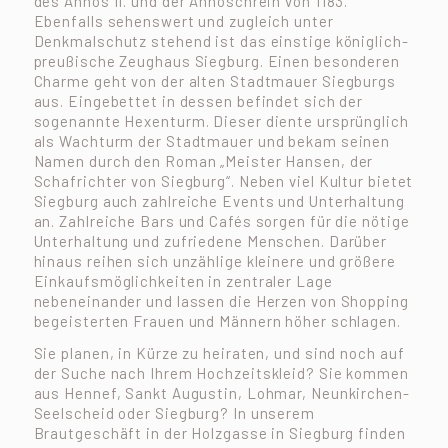
des Annos II. und der Annoschrein von 1183.
Ebenfalls sehenswert und zugleich unter
Denkmalschutz stehend ist das einstige königlich-
preußische Zeughaus Siegburg. Einen besonderen
Charme geht von der alten Stadtmauer Siegburgs
aus. Eingebettet in dessen befindet sich der
sogenannte Hexenturm. Dieser diente ursprünglich
als Wachturm der Stadtmauer und bekam seinen
Namen durch den Roman „Meister Hansen, der
Schafrichter von Siegburg“. Neben viel Kultur bietet
Siegburg auch zahlreiche Events und Unterhaltung
an. Zahlreiche Bars und Cafés sorgen für die nötige
Unterhaltung und zufriedene Menschen. Darüber
hinaus reihen sich unzählige kleinere und größere
Einkaufsmöglichkeiten in zentraler Lage
nebeneinander und lassen die Herzen von Shopping
begeisterten Frauen und Männern höher schlagen.
Sie planen, in Kürze zu heiraten, und sind noch auf
der Suche nach Ihrem Hochzeitskleid? Sie kommen
aus Hennef, Sankt Augustin, Lohmar, Neunkirchen-
Seelscheid oder Siegburg? In unserem
Brautgeschäft in der Holzgasse in Siegburg finden