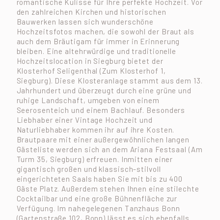
romantische Kulisse für Ihre perfekte Hochzeit. Vor
den zahlreichen Kirchen und historischen
Bauwerken lassen sich wunderschöne
Hochzeitsfotos machen, die sowohl der Braut als
auch dem Bräutigam für immer in Erinnerung
bleiben. Eine altehrwürdige und traditionelle
Hochzeitslocation in Siegburg bietet der
Klosterhof Seligenthal (Zum Klosterhof 1,
Siegburg). Diese Klosteranlage stammt aus dem 13.
Jahrhundert und überzeugt durch eine grüne und
ruhige Landschaft, umgeben von einem
Seerosenteich und einem Bachlauf. Besonders
Liebhaber einer Vintage Hochzeit und
Naturliebhaber kommen ihr auf ihre Kosten.
Brautpaare mit einer außergewöhnlichen langen
Gästeliste werden sich an dem Ariana Festsaal (Am
Turm 35, Siegburg) erfreuen. Inmitten einer
gigantisch großen und klassisch-stilvoll
eingerichteten Saals haben Sie mit bis zu 400
Gäste Platz. Außerdem stehen Ihnen eine stilechte
Cocktailbar und eine große Bühnenfläche zur
Verfügung. Im nahegelegenen Tanzhaus Bonn
(Gartenstraße 102, Bonn) lässt es sich ebenfalls