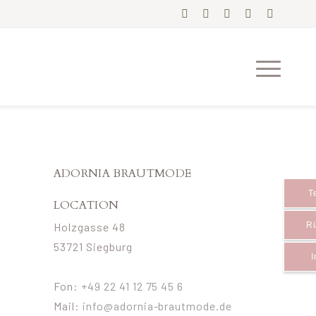
ADORNIA BRAUTMODE
T
LOCATION
Holzgasse 48
Rü
53721 Siegburg
I
Fon:
+49 22 41 12 75 45 6
Mail:
info@adornia-brautmode.de