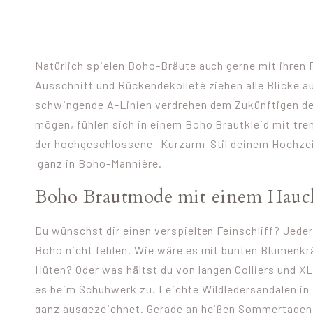
Natürlich spielen Boho-Bräute auch gerne mit ihren 
Ausschnitt und Rückendekolleté ziehen alle Blicke au
schwingende A-Linien verdrehen dem Zukünftigen den
mögen, fühlen sich in einem Boho Brautkleid mit tre
der hochgeschlossene -Kurzarm-Stil deinem Hochzei
ganz in Boho-Mannière.
Boho Brautmode mit einem Hauc
Du wünschst dir einen verspielten Feinschliff? Jede
Boho nicht fehlen. Wie wäre es mit bunten Blumen
Hüten? Oder was hältst du von langen Colliers und 
es beim Schuhwerk zu. Leichte Wildledersandalen in
ganz ausgezeichnet. Gerade an heißen Sommertagen 