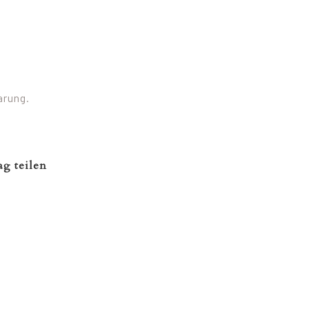
arung.
ag teilen