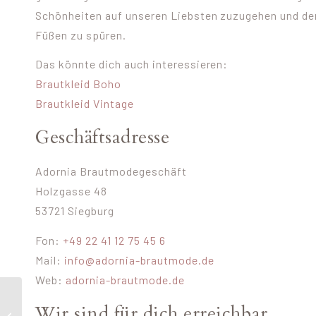
Schönheiten auf unseren Liebsten zuzugehen und den
Füßen zu spüren.
Das könnte dich auch interessieren:
Brautkleid Boho
Brautkleid Vintage
Geschäftsadresse
Adornia Brautmodegeschäft
Holzgasse 48
53721 Siegburg
Fon:
+49 22 41 12 75 45 6
Mail:
info@adornia-brautmode.de
Web:
adornia-brautmode.de
Schlichte A Linie
Wir sind für dich erreichbar